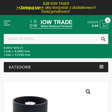
B2B IOW TRADE
>>Zaloguj się<<
aby korzystać z dodatkowych
funkcjonalności!
Przejdź
do
0
KOSZYK
treści
0.00
SZU
KURSY WALUT:
1 EUR = 4,2982 PLN;
1 USD = 3,7236 PLN;
KATEGORIE
Skip
to
the
end
of
the