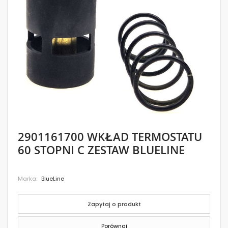
images
gallery
Skip
2901161700 WKŁAD TERMOSTATU
to
60 STOPNI C ZESTAW BLUELINE
the
beginning
of
the
Marka
BlueLine
images
gallery
Zapytaj o produkt
Porównaj