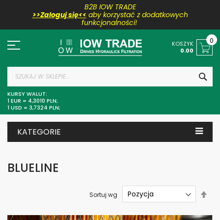
B2B IOW TRADE
>>Zaloguj się<<
aby korzystać z dodatkowych
funkcjonalności!
Przejdź
do
0
KOSZYK
treści
0.00
SZU
KURSY WALUT:
1 EUR = 4,3010 PLN;
1 USD = 3,7324 PLN;
KATEGORIE
BLUELINE
Ust
Sortuj wg
kier
mal