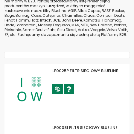
nie mamy w B2B. Poniżej przedstawiamy listę referencyjną
producentów maszyn i urządzeń, w których mogą mieć
zastosowanie nasze filtry BlueLine: AGIE, Atlas Copco, BASF, Becker,
Boge, Bomag, Case, Catepillar, Charmilles, Claas, Compair, Deutz,
Fendt, Hamm, Hatz, Intech, JCB, John Deere, Komatsu-Hanomag,
Linde, Lombardini, Massey Ferguson, MAN, MTU, New Holland, Perkins,
Rietschle, Same-Deutz-Fahr, Sisu Diesel, Valtra, Voegele, Volvo, Voith,
ZF, etc. Zachęcamy do zapoznania się z pełną ofertą Platformy B2B.
LF0025P FILTR SIECIOWY BLUELINE
LF00081 FILTR SIECIOWY BLUELINE