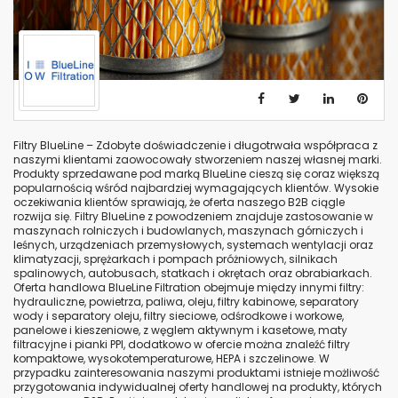
Filtry BlueLine – Zdobyte doświadczenie i długotrwała współpraca z
naszymi klientami zaowocowały stworzeniem naszej własnej marki.
Produkty sprzedawane pod marką BlueLine cieszą się coraz większą
popularnością wśród najbardziej wymagających klientów. Wysokie
oczekiwania klientów sprawiają, że oferta naszego B2B ciągle
rozwija się. Filtry BlueLine z powodzeniem znajduje zastosowanie w
maszynach rolniczych i budowlanych, maszynach górniczych i
leśnych, urządzeniach przemysłowych, systemach wentylacji oraz
klimatyzacji, sprężarkach i pompach próżniowych, silnikach
spalinowych, autobusach, statkach i okrętach oraz obrabiarkach.
Oferta handlowa BlueLine Filtration obejmuje między innymi filtry:
hydrauliczne, powietrza, paliwa, oleju, filtry kabinowe, separatory
wody i separatory oleju, filtry sieciowe, odśrodkowe i workowe,
panelowe i kieszeniowe, z węglem aktywnym i kasetowe, maty
filtracyjne i pianki PPI, dodatkowo w ofercie można znaleźć filtry
kompaktowe, wysokotemperaturowe, HEPA i szczelinowe. W
przypadku zainteresowania naszymi produktami istnieje możliwość
przygotowania indywidualnej oferty handlowej na produkty, których