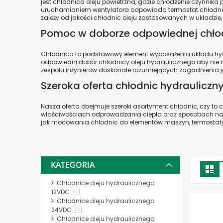
jest chłodnica oleju powietrzna, gdzie chłodzenie czynnik
uruchamianiem wentylatora odpowiada termostat chłodnic
zależy od jakości chłodnic oleju zastosowanych w układzi
Pomoc w doborze odpowiednej chłod
Chłodnica to podstawowy element wyposażenia układu hydrau
odpowiedni dobór chłodnicy oleju hydraulicznego aby nie
zespołu inżynierów doskonale rozumiejących zagadnienia 
Szeroka oferta chłodnic hydrauliczn
Nasza oferta obejmuje szeroki asortyment chłodnic, czy to
właściwościach odprowadzania ciepła oraz sposobach napęd
jak mocowania chłodnic do elementów maszyn, termostaty 
KATEGORIA
Z
Lis
j
Chłodnice oleju hydraulicznego
12VDC
produkt
22
Chłodnice oleju hydraulicznego
24VDC
produkt
12
Chłodnice oleju hydraulicznego