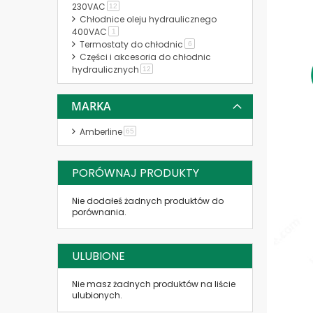
230VAC
produkt
12
Chłodnice oleju hydraulicznego
400VAC
produkt
1
Termostaty do chłodnic
produkt
6
Części i akcesoria do chłodnic
hydraulicznych
produkt
12
MARKA
Amberline
produkt
65
PORÓWNAJ PRODUKTY
Nie dodałeś żadnych produktów do
porównania.
ULUBIONE
Nie masz żadnych produktów na liście
ulubionych.