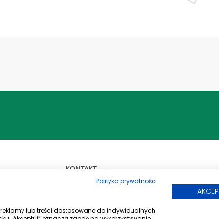
ALCL-10.0-24V-140L-28 CHŁODNI
ST100-24V
Dowiedz się więcej
ALCL-5.0-12V-80L-28 CHŁODNICA
ST50-12V
Dowiedz się więcej
ALCL-6.0-12V-130L-28 CHŁODNIC
ST60-12V
Dowiedz się więcej
Polityka prywatności
AKCEP
ć reklamy lub treści dostosowane do indywidualnych
ALCL-AH150-230V-150L-TM50-BP
ycisku „Akceptuj” oznacza zgodę na wykorzystywanie