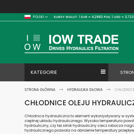
KURSY WALUT:
1 EUR = 4,2982 PLN;
1 USD = 3,723
POLSKI
KATEGORIE
STRO
STRONA GŁÓWNA
HYDRAULIKA SIŁOWA
CHŁODNICE
CHŁODNICE OLEJU HYDRAULI
Chłodnica hydrauliczna to element wykorzystywany w syste
cieplnej układu hydraulicznego. Wysoka temperatura powst
hydrauliczny, czy też silnik hydrauliczny ciecz robocza na
hydraulicznego pozwala na obniżenie temperatury przepł