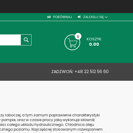
PORÓWNAJ
ZALOGUJ SIĘ
0
KOSZYK
SZUKAJ
0.00
ZADZWOŃ:
+48 22 512 56 60
zy roboczej, a tym samym poprawienie charakterystyki
pompie, oraz w czasie pracy jaką wykonuje siłownik
ności całego układu hydraulicznego. Chłodnica oleju
icznego poziomu. Najczęściej stosowanym rozwiązaniem