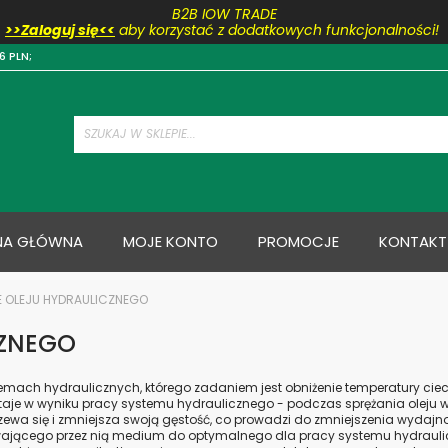
B2B IOW TRADE
>>Zaloguj się<<
aby korzystać z dodatkowych funkcjonalności!
Przejdź
6 PLN;
do
treści
NA GŁÓWNA
MOJE KONTO
PROMOCJE
KONTAKT
 OLEJU HYDRAULICZNEGO
CZNEGO
mach hydraulicznych, którego zadaniem jest obniżenie temperatury ciec
aje w wyniku pracy systemu hydraulicznego - podczas sprężania oleju w 
grzewa się i zmniejsza swoją gęstość, co prowadzi do zmniejszenia wydaj
ywającego przez nią medium do optymalnego dla pracy systemu hydraul