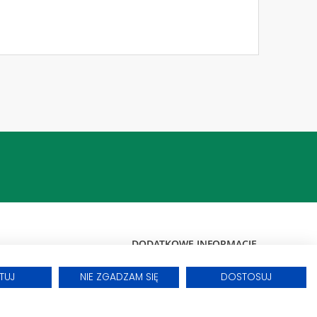
CA
A
TUJ
NIE ZGADZAM SIĘ
DOSTOSUJ
-18 CHŁODNICA