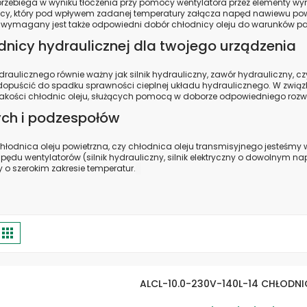
a przebiega w wyniku tłoczenia przy pomocy wentylatora przez elementy w
y, który pod wpływem zadanej temperatury załącza napęd nawiewu powi
e, wymagany jest także odpowiedni dobór chłodnicy oleju do warunków p
nicy hydraulicznej dla twojego urządzenia
licznego równie ważny jak silnik hydrauliczny, zawór hydrauliczny, czy
 dopuścić do spadku sprawności cieplnej układu hydraulicznego. W zwi
jakości chłodnic oleju, służących pomocą w doborze odpowiedniego rozw
ych i podzespołów
 chłodnica oleju powietrzna, czy chłodnica oleju transmisyjnego jesteśm
u wentylatorów (silnik hydrauliczny, silnik elektryczny o dowolnym na
o szerokim zakresie temperatur.
obacz
ta
Siatka
ako
ALCL-10.0-230V-140L-14 CHŁODN