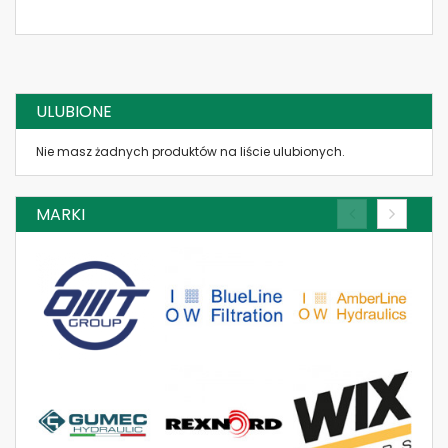
2626340 FILTR POWIETRZE
DONALDSON
FILTR 1A51399016 DONALDSON
WOREK UMA 250 DURA-LIFE
ANTYSTATYCZNY DONALDSON