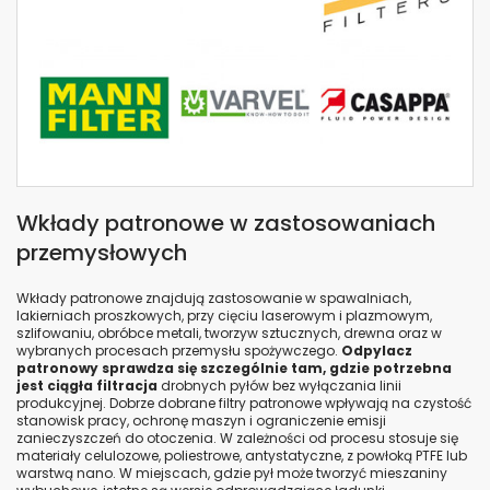
P033770-016-360 FILTR DONALDSON
KARTRIDŻ DONALDSON
ZESTAW POWERCORE R080325-000-
440 DONALDSON
KARTRIDŻ DFO ULTRA-WEB FR OD (289
X 365) MM X L 660 MM EARTHED
BLUELINE