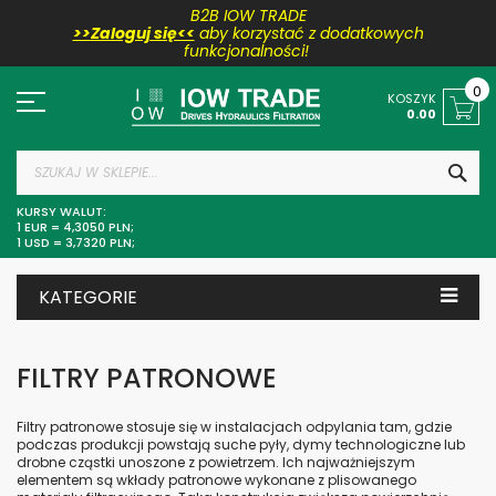
B2B IOW TRADE
>>Zaloguj się<<
aby korzystać z dodatkowych
funkcjonalności!
Przejdź
do
0
KOSZYK
treści
0.00
SZU
KURSY WALUT:
1 EUR = 4,3050 PLN;
1 USD = 3,7320 PLN;
KATEGORIE
FILTRY PATRONOWE
Filtry patronowe stosuje się w instalacjach odpylania tam, gdzie
podczas produkcji powstają suche pyły, dymy technologiczne lub
drobne cząstki unoszone z powietrzem. Ich najważniejszym
elementem są wkłady patronowe wykonane z plisowanego