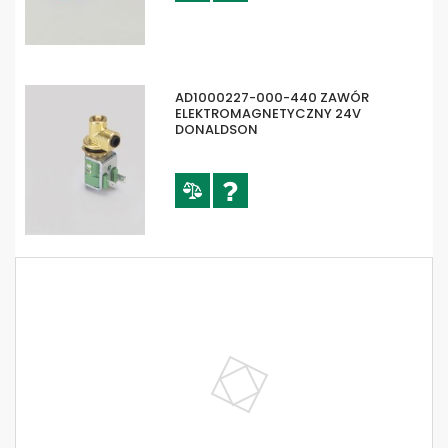
AD1000227-000-440 ZAWÓR
ELEKTROMAGNETYCZNY 24V
DONALDSON
852 902 TI 15-0,5 V4A FOOD FILTR
HYDRAULICZNY FILTRATION GROUP
ULTRA-WEB 2625023-000-440
DONALDSON