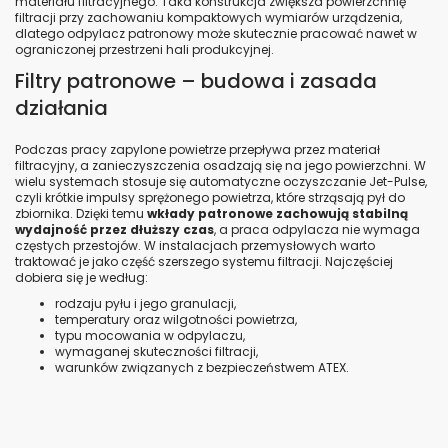
materiału filtracyjnego. Taka konstrukcja zwiększa powierzchnię
filtracji przy zachowaniu kompaktowych wymiarów urządzenia,
dlatego odpylacz patronowy może skutecznie pracować nawet w
ograniczonej przestrzeni hali produkcyjnej.
Filtry patronowe – budowa i zasada
działania
Podczas pracy zapylone powietrze przepływa przez materiał
filtracyjny, a zanieczyszczenia osadzają się na jego powierzchni. W
wielu systemach stosuje się automatyczne oczyszczanie Jet-Pulse,
czyli krótkie impulsy sprężonego powietrza, które strząsają pył do
zbiornika. Dzięki temu
wkłady patronowe zachowują stabilną
wydajność przez dłuższy czas
, a praca odpylacza nie wymaga
częstych przestojów. W instalacjach przemysłowych warto
traktować je jako część szerszego systemu filtracji. Najczęściej
dobiera się je według:
rodzaju pyłu i jego granulacji,
temperatury oraz wilgotności powietrza,
typu mocowania w odpylaczu,
wymaganej skuteczności filtracji,
warunków związanych z bezpieczeństwem ATEX.