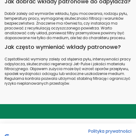
FILTR PATRONOWY DFE ULTRA-WEB
DONALDSON
R080325-000-440 FILTR PYŁOWY
DONALDSON
DFO ULTRA-WEB FR OD (289 X 365)
MM X L 660 MM EARTHED BLUELINE
Polityka prywatności