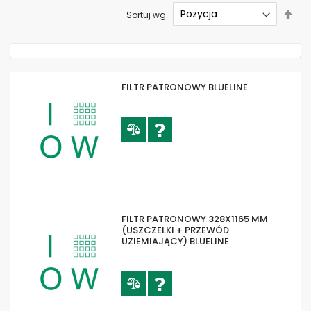
Ust
Sortuj wg
kier
mal
FILTR PATRONOWY BLUELINE
FILTR PATRONOWY 328X1165 MM
(USZCZELKI + PRZEWÓD
UZIEMIAJĄCY) BLUELINE