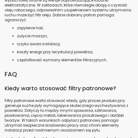
FILTR CARTRIDGE CLOSED WITH HOLE
16 MM ULTRA-WEB SB OD 352 MM X L
600 MM EARTHED BLUELINE
CARTRIDGE CLOSED WITH HOLE 13.5
MM ULTRA-WEB SB OD 324 MM X L660
MM EARTHED DONALDSON
2625026-000-440 ULTRA WEB
DONALDSON