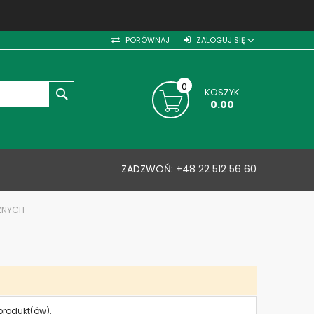
PORÓWNAJ
ZALOGUJ SIĘ
0
KOSZYK
SZUKAJ
0.00
ZADZWOŃ:
+48 22 512 56 60
CZNYCH
produkt(ów).