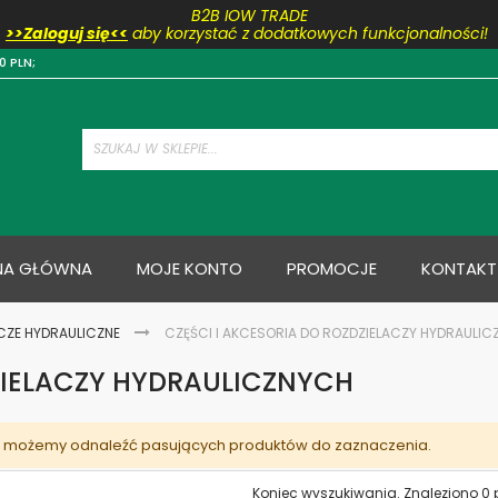
B2B IOW TRADE
>>Zaloguj się<<
aby korzystać z dodatkowych funkcjonalności!
Przejdź
0 PLN;
do
treści
NA GŁÓWNA
MOJE KONTO
PROMOCJE
KONTAKT
CZE HYDRAULICZNE
CZĘŚCI I AKCESORIA DO ROZDZIELACZY HYDRAULI
ZIELACZY HYDRAULICZNYCH
e możemy odnaleźć pasujących produktów do zaznaczenia.
Koniec wyszukiwania. Znaleziono 0 