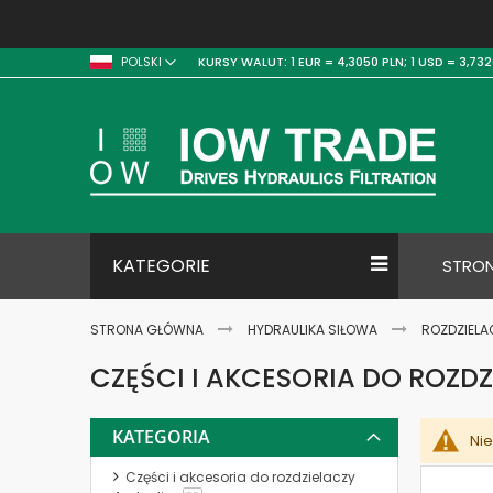
KURSY WALUT:
1 EUR = 4,3050 PLN;
1 USD = 3,732
POLSKI
KATEGORIE
STRO
STRONA GŁÓWNA
HYDRAULIKA SIŁOWA
ROZDZIELA
CZĘŚCI I AKCESORIA DO ROZD
KATEGORIA
Ni
Części i akcesoria do rozdzielaczy