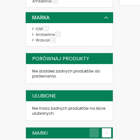
Amberline
produkt
53
MARKA
IOW
produkt
1
Amberline
produkt
53
Walvoil
produkt
19
PORÓWNAJ PRODUKTY
Nie dodałeś żadnych produktów do
porównania.
ULUBIONE
Nie masz żadnych produktów na liście
ulubionych.
MARKI