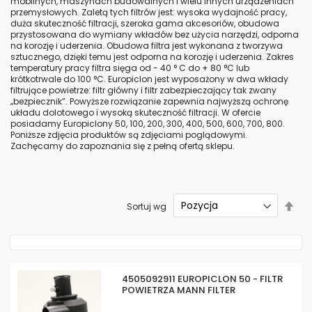
mobilnych, maszynach budowalnych i wielu innych urządzeniach
przemysłowych. Zaletą tych filtrów jest: wysoka wydajność pracy,
duża skuteczność filtracji, szeroka gama akcesoriów, obudowa
przystosowana do wymiany wkładów bez użycia narzędzi, odporna
na korozję i uderzenia. Obudowa filtra jest wykonana z tworzywa
sztucznego, dzięki temu jest odporna na korozję i uderzenia. Zakres
temperatury pracy filtra sięga od - 40 ° C do + 80 °C lub
krótkotrwale do 100 °C. Europiclon jest wyposażony w dwa wkłady
filtrujące powietrze: filtr główny i filtr zabezpieczający tak zwany
„bezpiecznik”. Powyższe rozwiązanie zapewnia najwyższą ochronę
układu dolotowego i wysoką skuteczność filtracji. W ofercie
posiadamy Europiclony 50, 100, 200, 300, 400, 500, 600, 700, 800.
Poniższe zdjęcia produktów są zdjęciami poglądowymi.
Zachęcamy do zapoznania się z pełną ofertą sklepu.
Ust
Sortuj wg
kier
mal
4505092911 EUROPICLON 50 - FILTR
POWIETRZA MANN FILTER