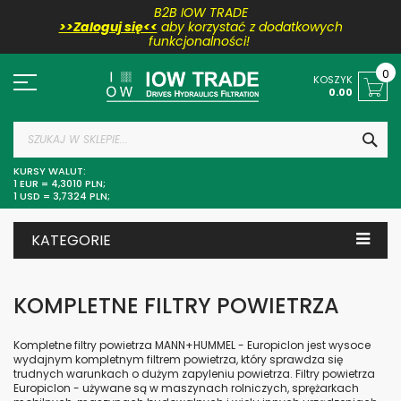
B2B IOW TRADE
>>Zaloguj się<<
aby korzystać z dodatkowych
funkcjonalności!
Przejdź
do
0
KOSZYK
treści
0.00
SZU
KURSY WALUT:
1 EUR = 4,3010 PLN;
1 USD = 3,7324 PLN;
KATEGORIE
KOMPLETNE FILTRY POWIETRZA
Kompletne filtry powietrza MANN+HUMMEL - Europiclon jest wysoce
wydajnym kompletnym filtrem powietrza, który sprawdza się
trudnych warunkach o dużym zapyleniu powietrza. Filtry powietrza
Europiclon - używane są w maszynach rolniczych, sprężarkach