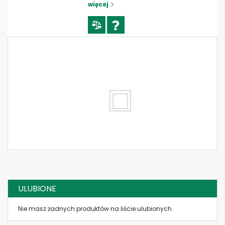
więcej
W 13 110 FILTR OLEJU MANN FILTER
H - Wysokość = 225 mm
A - Średnica zewnętrzna = 136 mm
G - Rozmiar gwintu = M42x2
B - Średnica wewnętrzna uszczelki = 100
mm
C - Średnica zewnętrzna uszczelki = 109
mm
J - Ciśnienie otwarcia zaworu
obejściowego = 2,0 BAR
Dowiedz się
więcej
W 1323 FILTR OLEJU MANN FILTER
J - Ciśnienie otwarcia zaworu
obejściowego = 1,4 BAR
A - Średnica zewnętrzna = 136 mm