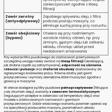
I - Zawór przeciwzwrotny = 1
H - Wysokość = 77 mm
G - Rozmiar gwintu = M20x1.5
Dowiedz
się więcej
W 712/16 FILTR OLEJU MANN FILTER
J - Ciśnienie otwarcia zaworu
obejściowego = 1,2 BAR
C - Średnica zewnętrzna uszczelki = 71
mm
I - Zawór przeciwzwrotny = 1
A - Średnica zewnętrzna = 76 mm
G - Rozmiar gwintu = M20x1.5
H - Wysokość = 74 mm
B - Średnica wewnętrzna uszczelki = 62
mm
Dowiedz się więcej
W 712/32 FILTR OLEJU MANN FILTER