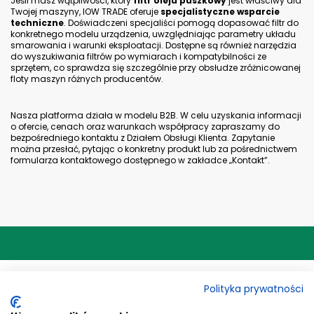
W 712/47 FILTR OLEJU MANN FILTER
A - Średnica zewnętrzna = 76 mm
G - Rozmiar gwintu = M20x1.5
J - Ciśnienie otwarcia zaworu
obejściowego = 0,8 BAR
H - Wysokość = 89 mm
B - Średnica wewnętrzna uszczelki = 62
mm
C - Średnica zewnętrzna uszczelki = 71
mm
I - Zawór przeciwzwrotny = 1
Dowiedz
się więcej
W 713/28 FILTR OLEJU MANN FILTER
B - Średnica wewnętrzna uszczelki = 62
mm
A - Średnica zewnętrzna = 76 mm
C - Średnica zewnętrzna uszczelki = 71
Polityka prywatności
mm
G - Rozmiar gwintu = 13/16-16 UN