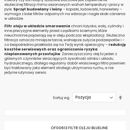
skutecznej filtracji mimo sezonowych wahań temperatury i pracy w
pyle.
Sprzęt budowlany i leśny
– koparki, ładowarki, harwestery –
wymaga z kolei filtrów odpornych na wibracje i nagłe skoki ciśnienia
w układzie.
Filtr oleju w układzie smarowania
chroni łożyska, wały, cylindry i
inne precyzyjne elementy przed cząstkami ściernymi, które
nieuchronnie pojawiają się w oleju podczas eksploatacji. Skuteczna
filtracja oznacza mniejsze tarcie, wolniejsze zużycie podzespołów i –
co bezpośrednio przekłada się na Twój wynik operacyjny –
redukcję
kosztów serwisowych oraz ograniczenie ryzyka
nieplanowanych przestojów
. Zanieczyszczony olej to jeden z
głównych czynników skracających żywotność silnika i układu
hydraulicznego, dlatego regularny dobór właściwego filtra powinien
być traktowany jako element strategii utrzymania ruchu, a nie
jedynie rutynowy serwis.
Ust
Sortuj wg
kier
mal
OF00613 FILTR OLEJU BLUELINE