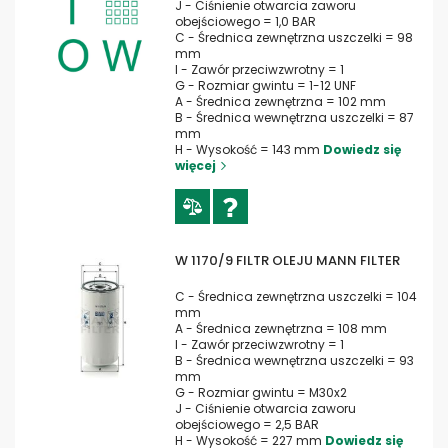
J - Ciśnienie otwarcia zaworu
obejściowego = 1,0 BAR
C - Średnica zewnętrzna uszczelki = 98
mm
I - Zawór przeciwzwrotny = 1
G - Rozmiar gwintu = 1-12 UNF
A - Średnica zewnętrzna = 102 mm
B - Średnica wewnętrzna uszczelki = 87
mm
H - Wysokość = 143 mm
Dowiedz się
więcej
W 1170/9 FILTR OLEJU MANN FILTER
C - Średnica zewnętrzna uszczelki = 104
mm
A - Średnica zewnętrzna = 108 mm
I - Zawór przeciwzwrotny = 1
B - Średnica wewnętrzna uszczelki = 93
mm
G - Rozmiar gwintu = M30x2
J - Ciśnienie otwarcia zaworu
obejściowego = 2,5 BAR
H - Wysokość = 227 mm
Dowiedz się