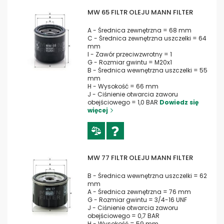
MW 65 FILTR OLEJU MANN FILTER
A - Średnica zewnętrzna = 68 mm
C - Średnica zewnętrzna uszczelki = 64
mm
I - Zawór przeciwzwrotny = 1
G - Rozmiar gwintu = M20x1
B - Średnica wewnętrzna uszczelki = 55
mm
H - Wysokość = 66 mm
J - Ciśnienie otwarcia zaworu
obejściowego = 1,0 BAR
Dowiedz się
więcej
MW 77 FILTR OLEJU MANN FILTER
B - Średnica wewnętrzna uszczelki = 62
mm
A - Średnica zewnętrzna = 76 mm
G - Rozmiar gwintu = 3/4-16 UNF
J - Ciśnienie otwarcia zaworu
obejściowego = 0,7 BAR
H - Wysokość = 59 mm