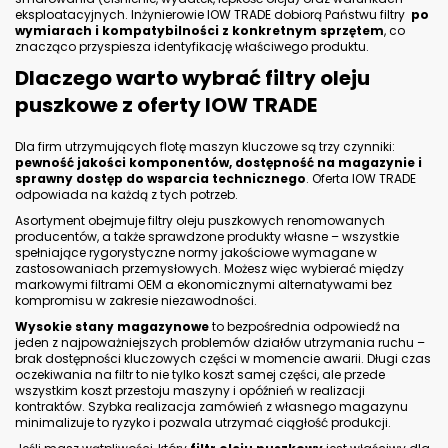
G - Rozmiar gwintu = M20x1.5
C - Średnica zewnętrzna uszczelki = 71
mm
H - Wysokość = 79 mm
I - Zawór przeciwzwrotny =
B - Średnica wewnętrzna uszczelki = 62
mm
A - Średnica zewnętrzna = 76 mm
Dowiedz się więcej
W 712/41 FILTR OLEJU MANN FILTER
A - Średnica zewnętrzna = 76 mm
I - Zawór przeciwzwrotny =
H - Wysokość = 79 mm
C - Średnica zewnętrzna uszczelki = 71
mm
G - Rozmiar gwintu = M18x1.5
B - Średnica wewnętrzna uszczelki = 62
mm
Dowiedz się więcej