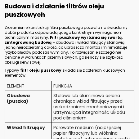
W 66 FILTR OLEJU MANN FILTER
J - Ciśnienie otwarcia zaworu
obejściowego = 1,3 BAR
H - Wysokość = 60 mm
C - Średnica zewnętrzna uszczelki = 62
mm
G - Rozmiar gwintu = M20x1.5
A - Średnica zewnętrzna = 66 mm
B - Średnica wewnętrzna uszczelki = 54
mm
Dowiedz się więcej
W 7023 FILTR OLEJU MANN FILTER
A - Średnica zewnętrzna = 66 mm
B - Średnica wewnętrzna uszczelki = 55
mm
J - Ciśnienie otwarcia zaworu
obejściowego = 1,0 BAR
C - Średnica zewnętrzna uszczelki = 65
mm