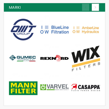
B - Średnica wewnętrzna uszczelki = 100
mm
C - Średnica zewnętrzna uszczelki = 111
mm
H - Wysokość = 82 mm
I - Zawór przeciwzwrotny = 1
G - Rozmiar gwintu = 1 1/2-16 UN
Dowiedz się więcej
W 610/7 FILTR OLEJU MANN FILTER
I - Zawór przeciwzwrotny = 1
B - Średnica wewnętrzna uszczelki = 55
mm
H - Wysokość = 90 mm
A - Średnica zewnętrzna = 66 mm
J - Ciśnienie otwarcia zaworu
obejściowego = 1,0 BAR
G - Rozmiar gwintu = M20x1.5
C - Średnica zewnętrzna uszczelki = 62
mm
Dowiedz się więcej