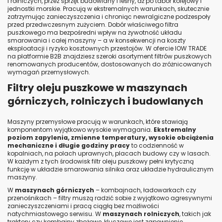
i rolniczych, przez sprzęt budowlany i leśny, aż po tabor kolejowy i
jednostki morskie. Pracują w ekstremalnych warunkach, skutecznie
zatrzymując zanieczyszczenia i chroniąc newralgiczne podzespoły
przed przedwczesnym zużyciem. Dobór właściwego filtra
puszkowego ma bezpośredni wpływ na żywotność układu
smarowania i całej maszyny – a w konsekwencji na koszty
eksploatacji i ryzyko kosztownych przestojów. W ofercie IOW TRADE
na platformie B2B znajdziesz szeroki asortyment filtrów puszkowych
renomowanych producentów, dostosowanych do zróżnicowanych
wymagań przemysłowych.
Filtry oleju puszkowe w maszynach
górniczych, rolniczych i budowlanych
Maszyny przemysłowe pracują w warunkach, które stawiają
komponentom wyjątkowo wysokie wymagania.
Ekstremalny
poziom zapylenia, zmienne temperatury, wysokie obciążenia
mechaniczne i długie godziny pracy
to codzienność w
kopalniach, na polach uprawnych, placach budowy czy w lasach.
W każdym z tych środowisk filtr oleju puszkowy pełni krytyczną
funkcję w układzie smarowania silnika oraz układzie hydraulicznym
maszyny.
W
maszynach górniczych
– kombajnach, ładowarkach czy
przenośnikach – filtry muszą radzić sobie z wyjątkowo agresywnymi
zanieczyszczeniami i pracą ciągłą bez możliwości
natychmiastowego serwisu. W
maszynach rolniczych
, takich jak
traktory czy kombajny zbożowe, kluczowe jest zapewnienie