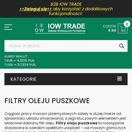
B2B IOW TRADE
>>Zaloguj się<<
aby korzystać z dodatkowych
funkcjonalności!
Przejdź
do
0
KOSZYK
treści
0.00
SZU
KURSY WALUT:
1 EUR = 4,3010 PLN;
1 USD = 3,7324 PLN;
KATEGORIE
FILTRY OLEJU PUSZKOWE
Ciągłość pracy maszyn przemysłowych zależy w dużej mierze od
sprawności układu smarowania, a jego kluczowym elementem jest
właściwie dobrany filtr oleju.
Filtry oleju puszkowe
to rozwiązanie
stosowane w szerokim spektrum urządzeń – od maszyn górniczych