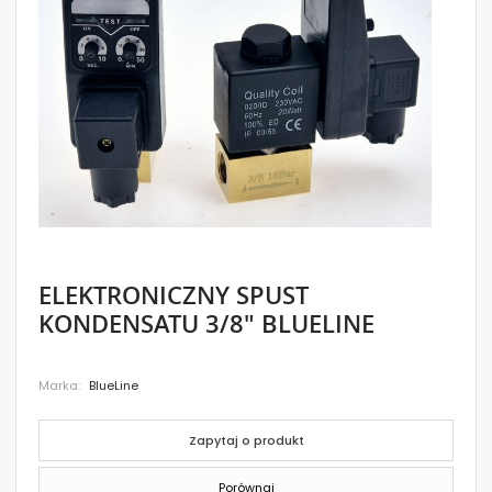
images
gallery
Skip
ELEKTRONICZNY SPUST
to
KONDENSATU 3/8" BLUELINE
the
beginning
of
the
Marka
BlueLine
images
gallery
Zapytaj o produkt
Porównaj