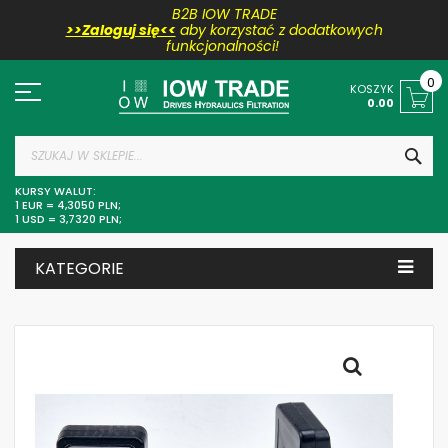
B2B IOW TRADE
>>Zaloguj się<<
aby korzystać z dodatkowych
funkcjonalności!
Przejdź
do
0
KOSZYK
treści
0.00
SZU
KURSY WALUT:
1 EUR = 4,3050 PLN;
1 USD = 3,7320 PLN;
KATEGORIE
Skip
to
the
end
of
the