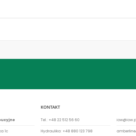
KONTAKT
bucyjne
Tel.:
+48 22 512 56 60
iow@iow.p
ka 1c
Hydraulika:
+48 880 123 798
amberline