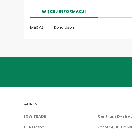
the
images
WIĘCEJ INFORMACJI
gallery
Więcej
MARKA
Donaldson
informacji
ADRES
IOW TRADE
Centrum Dystry
ul. Rzeczna 8
Kochlice, ul. Lubińs