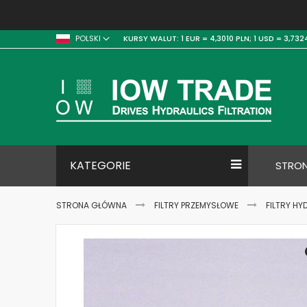
KURSY WALUT:
1 EUR = 4,3010 PLN;
1 USD = 3,732
POLSKI
KATEGORIE
STRO
STRONA GŁÓWNA
FILTRY PRZEMYSŁOWE
FILTRY HY
Skip
to
the
end
of
the