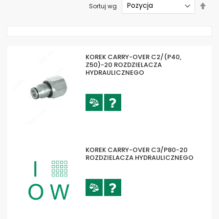
Ust
Sortuj wg
kier
mal
KOREK CARRY-OVER C2/(P40,
Z50)-20 ROZDZIELACZA
HYDRAULICZNEGO
KOREK CARRY-OVER C3/P80-20
ROZDZIELACZA HYDRAULICZNEGO