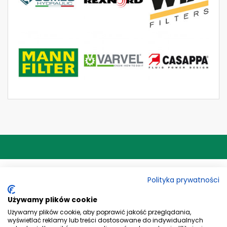
ADRES
Polityka prywatności
KONTAKT
Używamy plików cookie
Używamy plików cookie, aby poprawić jakość przeglądania,
wyświetlać reklamy lub treści dostosowane do indywidualnych
DODATKOWE INFORMACJE