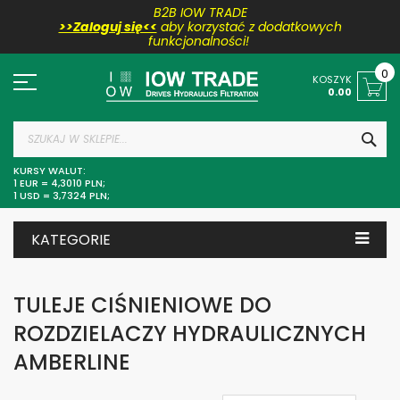
B2B IOW TRADE
>>Zaloguj się<<
aby korzystać z dodatkowych
funkcjonalności!
Przejdź
do
0
KOSZYK
treści
0.00
SZU
KURSY WALUT:
1 EUR = 4,3010 PLN;
1 USD = 3,7324 PLN;
KATEGORIE
TULEJE CIŚNIENIOWE DO
ROZDZIELACZY HYDRAULICZNYCH
AMBERLINE