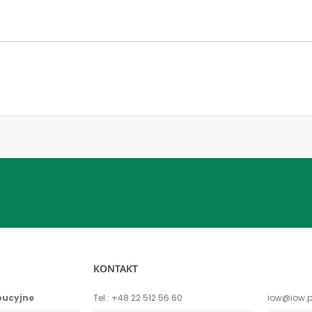
KONTAKT
bucyjne
Tel.:
+48 22 512 56 60
iow@iow.p