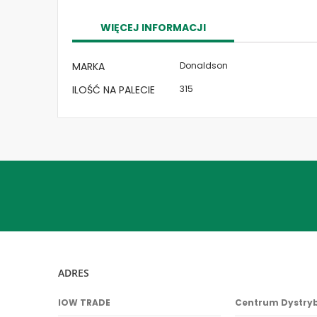
the
images
WIĘCEJ INFORMACJI
gallery
Więcej
MARKA
Donaldson
informacji
ILOŚĆ NA PALECIE
315
ADRES
IOW TRADE
Centrum Dystry