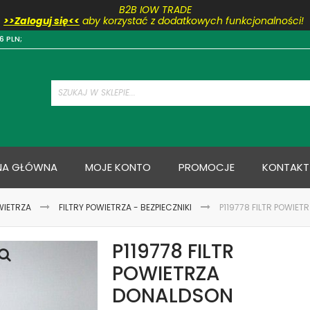
B2B IOW TRADE
>>Zaloguj się<<
aby korzystać z dodatkowych funkcjonalności!
Przejdź
6 PLN;
do
treści
NA GŁÓWNA
MOJE KONTO
PROMOCJE
KONTAKT
WIETRZA
FILTRY POWIETRZA - BEZPIECZNIKI
P119778 FILTR POWIE
P119778 FILTR
POWIETRZA
DONALDSON