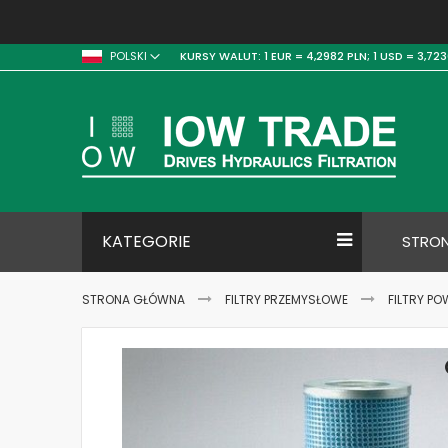
KURSY WALUT:
1 EUR = 4,2982 PLN;
1 USD = 3,723
POLSKI
KATEGORIE
STRO
STRONA GŁÓWNA
FILTRY PRZEMYSŁOWE
FILTRY PO
Skip
to
the
end
of
the