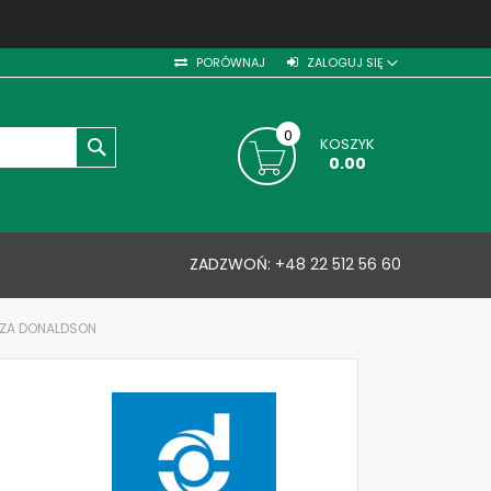
PORÓWNAJ
ZALOGUJ SIĘ
0
KOSZYK
SZUKAJ
0.00
ZADZWOŃ:
+48 22 512 56 60
TRZA DONALDSON