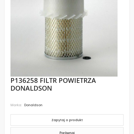
images
gallery
Skip
P136258 FILTR POWIETRZA
to
DONALDSON
the
beginning
of
the
Marka
Donaldson
images
gallery
Zapytaj o produkt
Porównaj