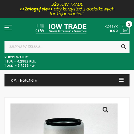
B2B IOW TRADE
>>Zaloguj się<<
aby korzystać z dodatkowych
funkcjonalności!
Przejdź
do
0
KOSZYK
treści
0.00
SZU
KURSY WALUT:
1 EUR = 4,2982 PLN;
1 USD = 3,7236 PLN;
KATEGORIE
Skip
to
the
end
of
the