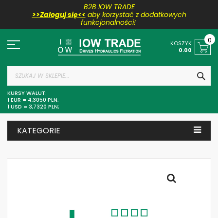
B2B IOW TRADE
>>Zaloguj się<<
aby korzystać z dodatkowych
funkcjonalności!
Przejdź
do
0
KOSZYK
treści
0.00
SZU
KURSY WALUT:
1 EUR = 4,3050 PLN;
1 USD = 3,7320 PLN;
KATEGORIE
Skip
to
the
end
of
the