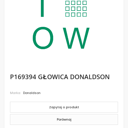
images
gallery
Skip
P169394 GŁOWICA DONALDSON
to
the
beginning
Marka
Donaldson
of
the
images
gallery
Zapytaj o produkt
Porównaj