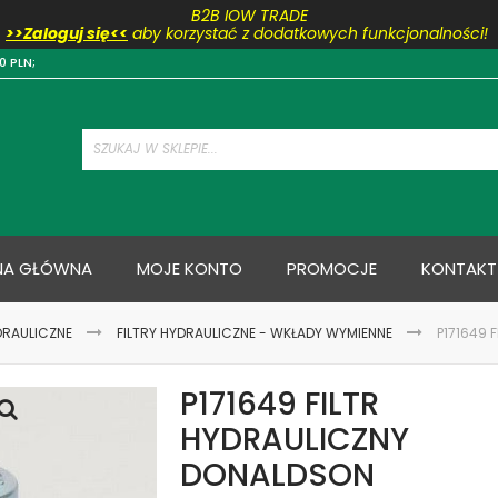
B2B IOW TRADE
>>Zaloguj się<<
aby korzystać z dodatkowych funkcjonalności!
Przejdź
0 PLN;
do
treści
NA GŁÓWNA
MOJE KONTO
PROMOCJE
KONTAKT
DRAULICZNE
FILTRY HYDRAULICZNE - WKŁADY WYMIENNE
P171649 
P171649 FILTR
HYDRAULICZNY
DONALDSON