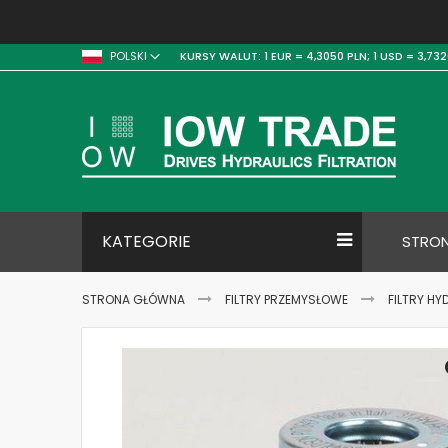
KURSY WALUT:
1 EUR = 4,3050 PLN;
1 USD = 3,732
POLSKI
KATEGORIE
STRO
STRONA GŁÓWNA
FILTRY PRZEMYSŁOWE
FILTRY HY
Skip
to
the
end
of
the