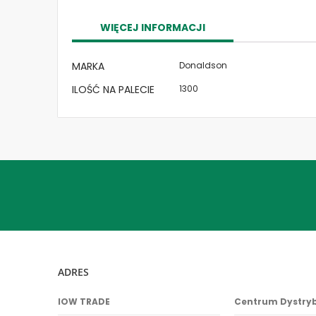
the
images
WIĘCEJ INFORMACJI
gallery
Więcej
MARKA
Donaldson
informacji
ILOŚĆ NA PALECIE
1300
ADRES
IOW TRADE
Centrum Dystry