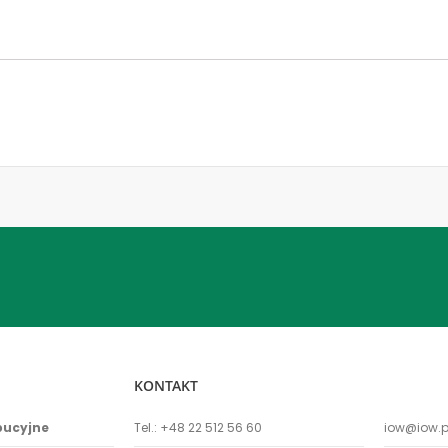
KONTAKT
bucyjne
Tel.:
+48 22 512 56 60
iow@iow.p