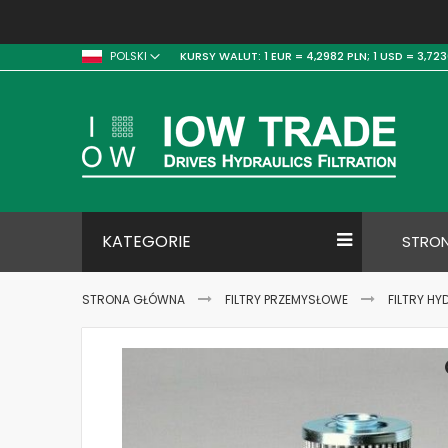
KURSY WALUT:
1 EUR = 4,2982 PLN;
1 USD = 3,723
POLSKI
KATEGORIE
STRO
STRONA GŁÓWNA
FILTRY PRZEMYSŁOWE
FILTRY HY
Skip
to
the
end
of
the