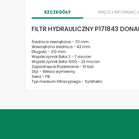
the
images
SZCZEGÓŁY
WIĘCEJ INFORMACJ
gallery
FILTR HYDRAULICZNY P171843 DON
Średnica zewnętrzna - 70 mm
Wewnętrzna średnica - 42 mm
Długość - 210 mm
Współczynnik Beta 2 - 7 micron
Współczynnik Beta 1000 - 23 micron
Zapadnięcie Rozerwanie - 10 bar
Styl - Wkład wymienny
Seria - FIK
Typ medium filtracyjnego - Synthetic