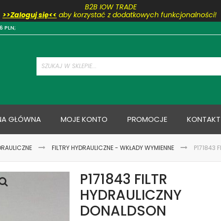
B2B IOW TRADE
>>Zaloguj się<<
aby korzystać z dodatkowych funkcjonalności!
Przejdź
6 PLN;
do
treści
NA GŁÓWNA
MOJE KONTO
PROMOCJE
KONTAKT
DRAULICZNE
FILTRY HYDRAULICZNE - WKŁADY WYMIENNE
P171843 
P171843 FILTR
HYDRAULICZNY
DONALDSON