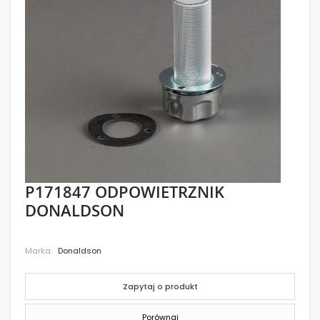
images
gallery
Skip
P171847 ODPOWIETRZNIK
to
DONALDSON
the
beginning
of
the
Marka
Donaldson
images
gallery
Zapytaj o produkt
Porównaj