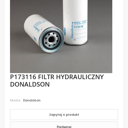
images
gallery
Skip
P173116 FILTR HYDRAULICZNY
to
DONALDSON
the
beginning
of
the
Marka
Donaldson
images
gallery
Zapytaj o produkt
Porównaj