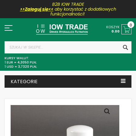
B2B IOW TRADE
>>Zaloguj się<<
aby korzystać z dodatkowych
funkcjonalności!
Przejdź
do
0
KOSZYK
treści
0.00
SZU
KURSY WALUT:
1 EUR = 4,3050 PLN;
1 USD = 3,7320 PLN;
KATEGORIE
Skip
to
the
end
of
the