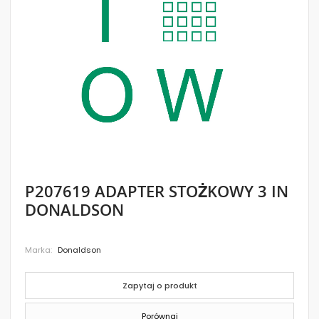
images
gallery
Skip
P207619 ADAPTER STOŻKOWY 3 IN
to
DONALDSON
the
beginning
of
the
Marka
Donaldson
images
gallery
Zapytaj o produkt
Porównaj