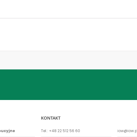
KONTAKT
bucyjne
Tel.:
+48 22 512 56 60
iow@iow.p