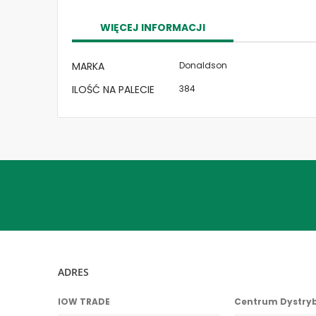
the
images
WIĘCEJ INFORMACJI
gallery
Więcej
MARKA
Donaldson
informacji
ILOŚĆ NA PALECIE
384
ADRES
IOW TRADE
Centrum Dystry