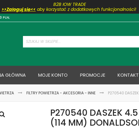
B2B IOW TRADE
>>Zaloguj się<<
aby korzystać z dodatkowych funkcjonalności!
Przejdź
0 PLN;
do
treści
NA GŁÓWNA
MOJE KONTO
PROMOCJE
KONTAKT
WIETRZA
FILTRY POWIETRZA - AKCESORIA - INNE
P270540 DASZEK 
P270540 DASZEK 4.5
(114 MM) DONALDSO