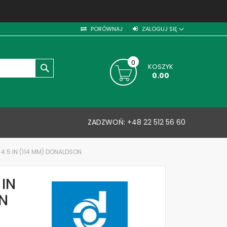
PORÓWNAJ
ZALOGUJ SIĘ
0
KOSZYK
SZUKAJ
0.00
ZADZWOŃ:
+48 22 512 56 60
4.5 IN (114 MM) DONALDSON
 IN
N