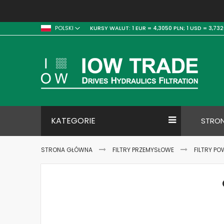
KURSY WALUT:
1 EUR = 4,3050 PLN;
1 USD = 3,732
POLSKI
KATEGORIE
STRO
STRONA GŁÓWNA
FILTRY PRZEMYSŁOWE
FILTRY PO
Skip
to
the
end
of
the