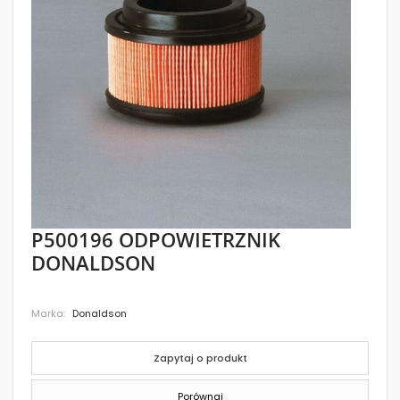
images
gallery
Skip
P500196 ODPOWIETRZNIK
to
DONALDSON
the
beginning
of
the
Marka
Donaldson
images
gallery
Zapytaj o produkt
Porównaj