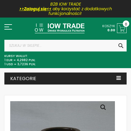
B2B IOW TRADE
>>Zaloguj się<<
aby korzystać z dodatkowych
funkcjonalności!
Przejdź
do
0
KOSZYK
treści
0.00
SZU
KURSY WALUT:
1 EUR = 4,2982 PLN;
1 USD = 3,7236 PLN;
KATEGORIE
Skip
to
the
end
of
the