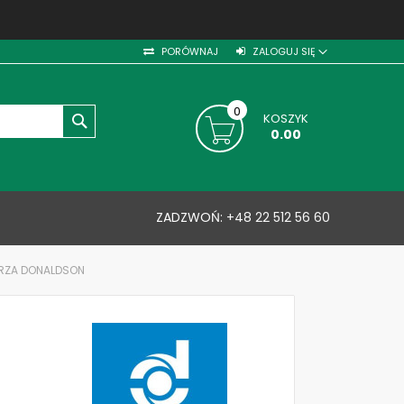
PORÓWNAJ
ZALOGUJ SIĘ
0
KOSZYK
SZUKAJ
0.00
ZADZWOŃ:
+48 22 512 56 60
TRZA DONALDSON