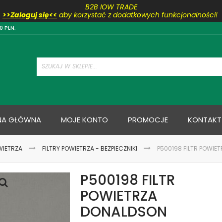
B2B IOW TRADE
>>Zaloguj się<<
aby korzystać z dodatkowych funkcjonalności!
Przejdź
0 PLN;
do
treści
NA GŁÓWNA
MOJE KONTO
PROMOCJE
KONTAKT
WIETRZA
FILTRY POWIETRZA - BEZPIECZNIKI
P500198 FILTR POWIE
P500198 FILTR
POWIETRZA
DONALDSON