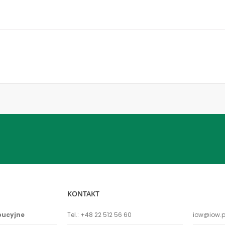
KONTAKT
bucyjne
Tel.:
+48 22 512 56 60
iow@iow.p