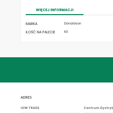
the
images
WIĘCEJ INFORMACJI
gallery
Więcej
MARKA
Donaldson
informacji
ILOŚĆ NA PALECIE
60
ADRES
IOW TRADE
Centrum Dystry