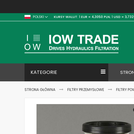
KURSY WALUT:
1 EUR = 4,3050 PLN;
1 USD = 3,732
POLSKI
KATEGORIE
STRO
STRONA GŁÓWNA
FILTRY PRZEMYSŁOWE
FILTRY PO
Skip
to
the
end
of
the