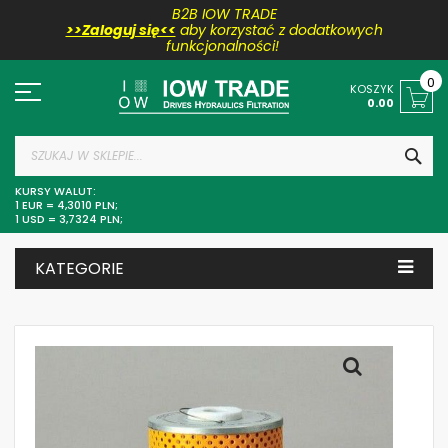
B2B IOW TRADE
>>Zaloguj się<<
aby korzystać z dodatkowych
funkcjonalności!
Przejdź
do
0
KOSZYK
treści
0.00
SZU
KURSY WALUT:
1 EUR = 4,3010 PLN;
1 USD = 3,7324 PLN;
KATEGORIE
Skip
to
the
end
of
the