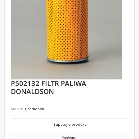
images
gallery
Skip
P502132 FILTR PALIWA
to
DONALDSON
the
beginning
of
the
Marka
Donaldson
images
gallery
Zapytaj o produkt
Porównaj