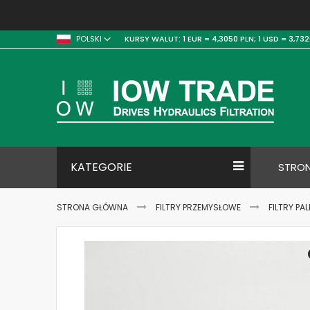
KURSY WALUT:
1 EUR = 4,3050 PLN;
1 USD = 3,732
POLSKI
KATEGORIE
STRO
STRONA GŁÓWNA
FILTRY PRZEMYSŁOWE
FILTRY PA
Skip
to
the
end
of
the