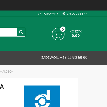
PORÓWNAJ
ZALOGUJ SIĘ
0
KOSZYK
SZUKAJ
0.00
ZADZWOŃ:
+48 22 512 56 60
DONALDSON
WA