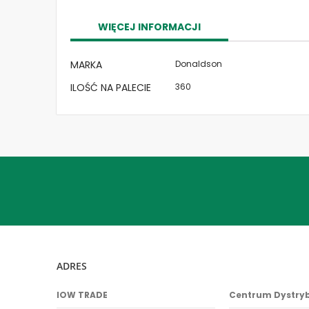
the
images
WIĘCEJ INFORMACJI
gallery
Więcej
MARKA
Donaldson
informacji
ILOŚĆ NA PALECIE
360
ADRES
IOW TRADE
Centrum Dystry