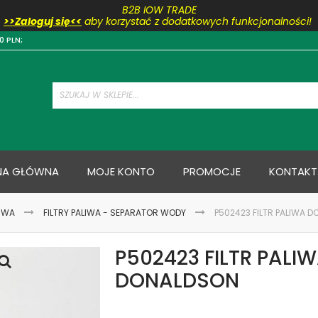
B2B IOW TRADE
>>Zaloguj się<<
aby korzystać z dodatkowych funkcjonalności!
Przejdź
0 PLN;
do
treści
NA GŁÓWNA
MOJE KONTO
PROMOCJE
KONTAKT
LIWA
FILTRY PALIWA - SEPARATOR WODY
P502423 FILTR PALIWA 
P502423 FILTR PALI
DONALDSON