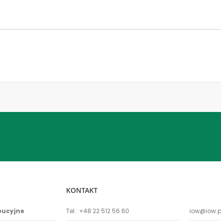
KONTAKT
bucyjne
Tel.:
+48 22 512 56 60
iow@iow.p