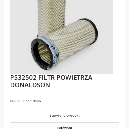
images
gallery
Skip
P532502 FILTR POWIETRZA
to
DONALDSON
the
beginning
of
the
Marka
Donaldson
images
gallery
Zapytaj o produkt
Porównaj