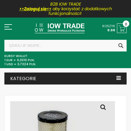
B2B IOW TRADE
>>Zaloguj się<<
aby korzystać z dodatkowych
funkcjonalności!
Przejdź
do
0
KOSZYK
treści
0.00
SZU
KURSY WALUT:
1 EUR = 4,3010 PLN;
1 USD = 3,7324 PLN;
KATEGORIE
Skip
to
the
end
of
the