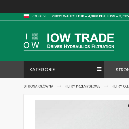
KURSY WALUT:
1 EUR = 4,3010 PLN;
1 USD = 3,732
POLSKI
KATEGORIE
STRO
STRONA GŁÓWNA
FILTRY PRZEMYSŁOWE
FILTRY OL
Skip
to
the
end
of
the