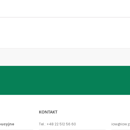
KONTAKT
bucyjne
Tel.:
+48 22 512 56 60
iow@iow.p