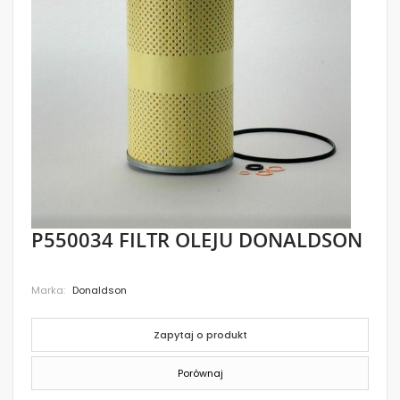
images
gallery
Skip
P550034 FILTR OLEJU DONALDSON
to
the
beginning
Marka
Donaldson
of
the
images
gallery
Zapytaj o produkt
Porównaj