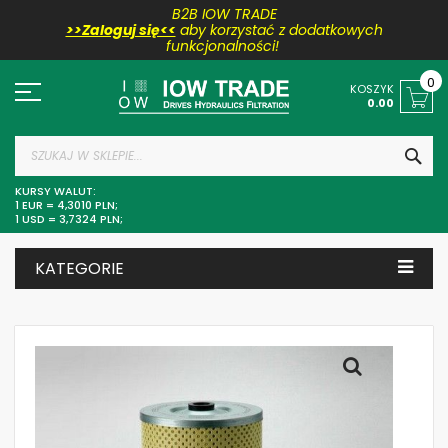
B2B IOW TRADE
>>Zaloguj się<<
aby korzystać z dodatkowych
funkcjonalności!
Przejdź
do
0
KOSZYK
treści
0.00
SZU
KURSY WALUT:
1 EUR = 4,3010 PLN;
1 USD = 3,7324 PLN;
KATEGORIE
Skip
to
the
end
of
the