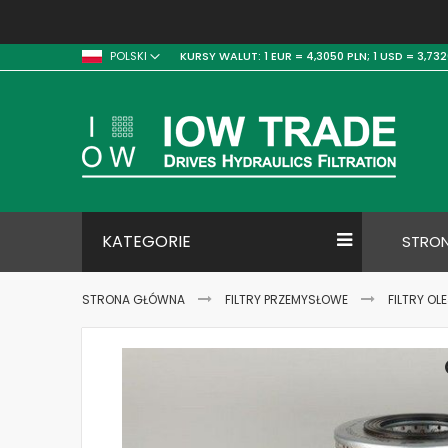
KURSY WALUT:
1 EUR = 4,3050 PLN;
1 USD = 3,732
POLSKI
KATEGORIE
STRO
STRONA GŁÓWNA
FILTRY PRZEMYSŁOWE
FILTRY OL
Skip
to
the
end
of
the