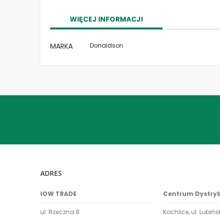
the
images
WIĘCEJ INFORMACJI
gallery
Więcej
MARKA
Donaldson
informacji
ADRES
IOW TRADE
Centrum Dystry
ul. Rzeczna 8
Kochlice, ul. Lubińs