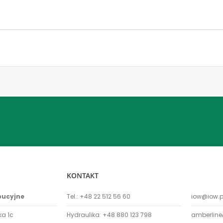
KONTAKT
bucyjne
Tel.:
+48 22 512 56 60
iow@iow.p
ka 1c
Hydraulika:
+48 880 123 798
amberline