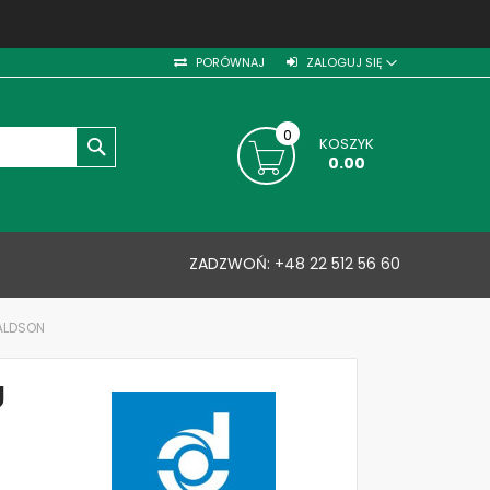
PORÓWNAJ
ZALOGUJ SIĘ
0
KOSZYK
SZUKAJ
0.00
ZADZWOŃ:
+48 22 512 56 60
NALDSON
U