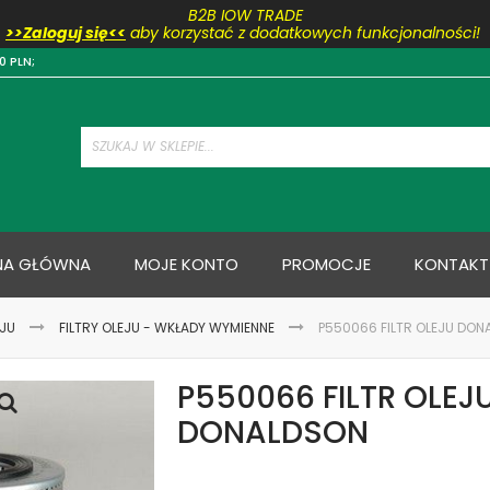
B2B IOW TRADE
>>Zaloguj się<<
aby korzystać z dodatkowych funkcjonalności!
Przejdź
0 PLN;
do
treści
NA GŁÓWNA
MOJE KONTO
PROMOCJE
KONTAKT
EJU
FILTRY OLEJU - WKŁADY WYMIENNE
P550066 FILTR OLEJU DO
P550066 FILTR OLEJ
DONALDSON