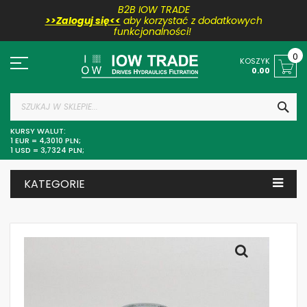
B2B IOW TRADE
>>Zaloguj się<<
aby korzystać z dodatkowych
funkcjonalności!
Przejdź
do
0
KOSZYK
treści
0.00
SZU
KURSY WALUT:
1 EUR = 4,3010 PLN;
1 USD = 3,7324 PLN;
KATEGORIE
Skip
to
the
end
of
the