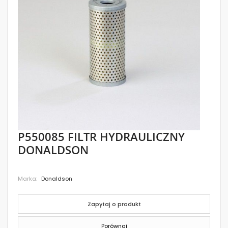
images
gallery
Skip
P550085 FILTR HYDRAULICZNY
to
DONALDSON
the
beginning
of
the
Marka
Donaldson
images
gallery
Zapytaj o produkt
Porównaj