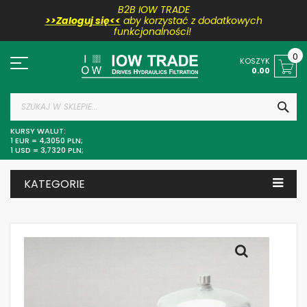
B2B IOW TRADE
>>Zaloguj się<<
aby korzystać z dodatkowych
funkcjonalności!
Przejdź
do
0
KOSZYK
treści
0.00
SZU
KURSY WALUT:
1 EUR = 4,3050 PLN;
1 USD = 3,7320 PLN;
KATEGORIE
Skip
to
the
end
of
the