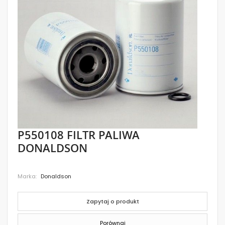
images
gallery
Skip
P550108 FILTR PALIWA
to
DONALDSON
the
beginning
of
the
Marka
Donaldson
images
gallery
Zapytaj o produkt
Porównaj