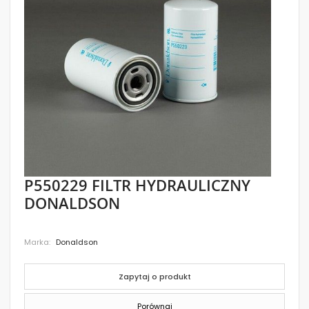
images
gallery
Skip
P550229 FILTR HYDRAULICZNY
to
DONALDSON
the
beginning
of
the
Marka
Donaldson
images
gallery
Zapytaj o produkt
Porównaj