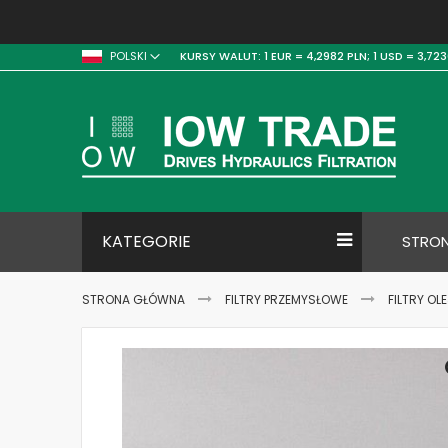
KURSY WALUT:
1 EUR = 4,2982 PLN;
1 USD = 3,723
POLSKI
KATEGORIE
STRO
STRONA GŁÓWNA
FILTRY PRZEMYSŁOWE
FILTRY OL
Skip
to
the
end
of
the