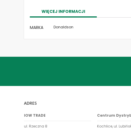
the
images
WIĘCEJ INFORMACJI
gallery
Więcej
MARKA
Donaldson
informacji
ADRES
IOW TRADE
Centrum Dystry
ul. Rzeczna 8
Kochlice, ul. Lubińs