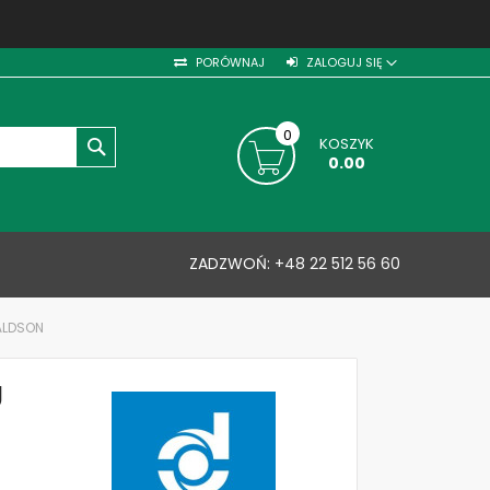
PORÓWNAJ
ZALOGUJ SIĘ
0
KOSZYK
SZUKAJ
0.00
ZADZWOŃ:
+48 22 512 56 60
ALDSON
U