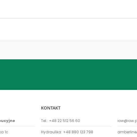
KONTAKT
bucyjne
Tel.:
+48 22 512 56 60
iow@iow.p
ka 1c
Hydraulika:
+48 880 123 798
amberline