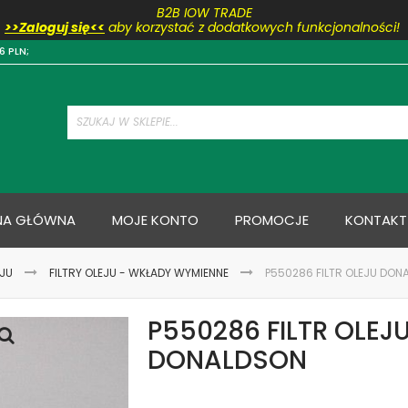
B2B IOW TRADE
>>Zaloguj się<<
aby korzystać z dodatkowych funkcjonalności!
Przejdź
6 PLN;
do
treści
NA GŁÓWNA
MOJE KONTO
PROMOCJE
KONTAKT
EJU
FILTRY OLEJU - WKŁADY WYMIENNE
P550286 FILTR OLEJU DON
P550286 FILTR OLEJ
DONALDSON