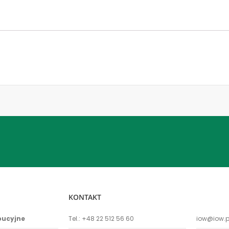
KONTAKT
bucyjne
Tel.:
+48 22 512 56 60
iow@iow.p