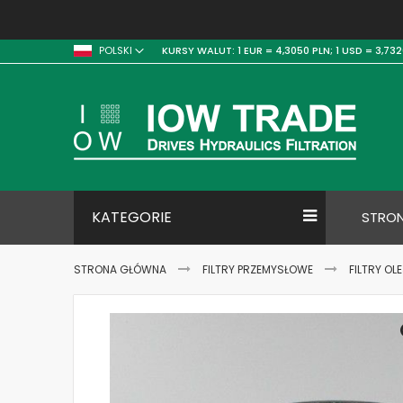
KURSY WALUT:
1 EUR = 4,3050 PLN;
1 USD = 3,732
POLSKI
KATEGORIE
STRO
STRONA GŁÓWNA
FILTRY PRZEMYSŁOWE
FILTRY OL
Skip
to
the
end
of
the