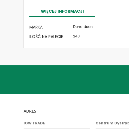
the
images
WIĘCEJ INFORMACJI
gallery
Więcej
MARKA
Donaldson
informacji
ILOŚĆ NA PALECIE
240
ADRES
IOW TRADE
Centrum Dystry