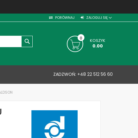
PORÓWNAJ
ZALOGUJ SIĘ
0
KOSZYK
SZUKAJ
0.00
ZADZWOŃ:
+48 22 512 56 60
NALDSON
U