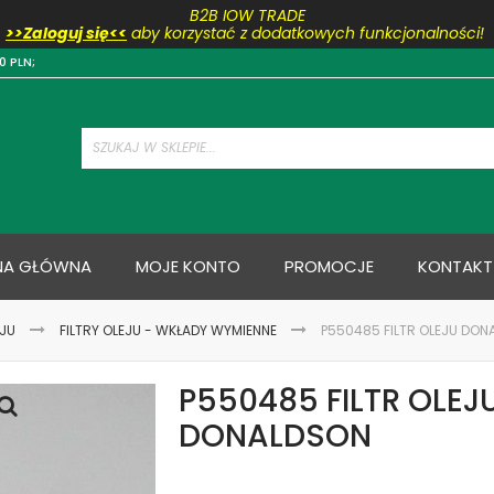
B2B IOW TRADE
>>Zaloguj się<<
aby korzystać z dodatkowych funkcjonalności!
Przejdź
0 PLN;
do
treści
NA GŁÓWNA
MOJE KONTO
PROMOCJE
KONTAKT
EJU
FILTRY OLEJU - WKŁADY WYMIENNE
P550485 FILTR OLEJU DO
P550485 FILTR OLEJ
DONALDSON