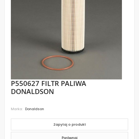
images
gallery
Skip
P550627 FILTR PALIWA
to
DONALDSON
the
beginning
of
the
Marka
Donaldson
images
gallery
Zapytaj o produkt
Porównaj