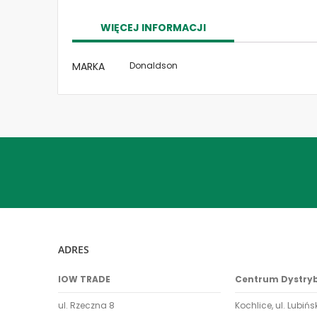
the
images
WIĘCEJ INFORMACJI
gallery
Więcej
MARKA
Donaldson
informacji
ADRES
IOW TRADE
Centrum Dystry
ul. Rzeczna 8
Kochlice, ul. Lubińs