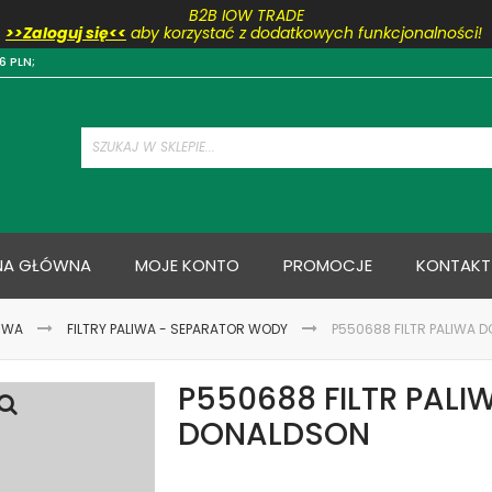
B2B IOW TRADE
>>Zaloguj się<<
aby korzystać z dodatkowych funkcjonalności!
Przejdź
6 PLN;
do
treści
NA GŁÓWNA
MOJE KONTO
PROMOCJE
KONTAKT
LIWA
FILTRY PALIWA - SEPARATOR WODY
P550688 FILTR PALIWA 
P550688 FILTR PALI
DONALDSON