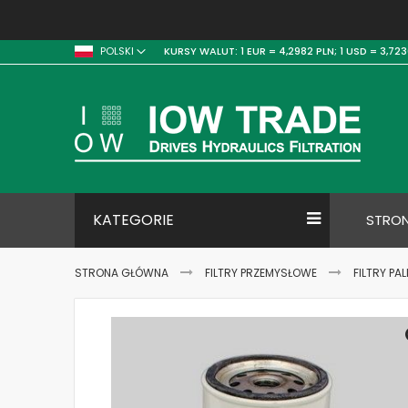
KURSY WALUT:
1 EUR = 4,2982 PLN;
1 USD = 3,723
POLSKI
KATEGORIE
STRO
STRONA GŁÓWNA
FILTRY PRZEMYSŁOWE
FILTRY PA
Skip
to
the
end
of
the