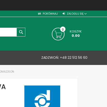
PORÓWNAJ
ZALOGUJ SIĘ
0
KOSZYK
SZUKAJ
0.00
ZADZWOŃ:
+48 22 512 56 60
DONALDSON
WA