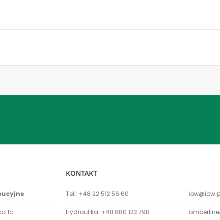
KONTAKT
bucyjne
Tel.:
+48 22 512 56 60
iow@iow.p
ka 1c
Hydraulika:
+48 880 123 798
amberline