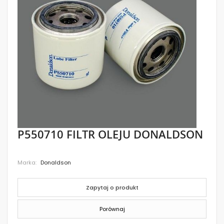
images
gallery
Skip
P550710 FILTR OLEJU DONALDSON
to
the
beginning
Marka
Donaldson
of
the
images
gallery
Zapytaj o produkt
Porównaj