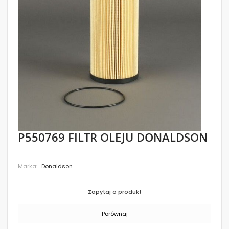
images
gallery
Skip
P550769 FILTR OLEJU DONALDSON
to
the
beginning
Marka
Donaldson
of
the
images
gallery
Zapytaj o produkt
Porównaj