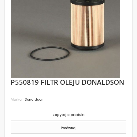
images
gallery
Skip
P550819 FILTR OLEJU DONALDSON
to
the
beginning
Marka
Donaldson
of
the
images
gallery
Zapytaj o produkt
Porównaj