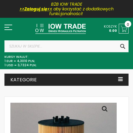
B2B IOW TRADE
>>Zaloguj się<<
aby korzystać z dodatkowych
funkcjonalności!
Przejdź
do
0
KOSZYK
treści
0.00
SZU
KURSY WALUT:
1 EUR = 4,3010 PLN;
1 USD = 3,7324 PLN;
KATEGORIE
Skip
to
the
end
of
the