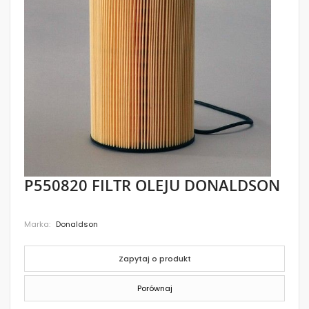
images
gallery
Skip
P550820 FILTR OLEJU DONALDSON
to
the
beginning
Marka
Donaldson
of
the
images
gallery
Zapytaj o produkt
Porównaj