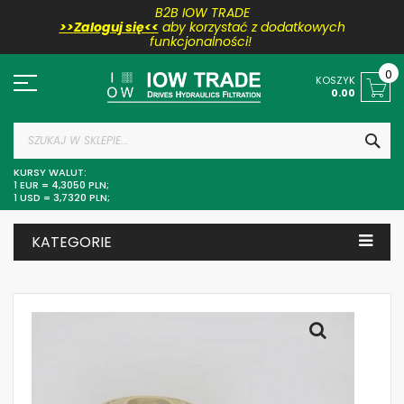
B2B IOW TRADE
>>Zaloguj się<<
aby korzystać z dodatkowych
funkcjonalności!
Przejdź
do
0
KOSZYK
treści
0.00
SZU
KURSY WALUT:
1 EUR = 4,3050 PLN;
1 USD = 3,7320 PLN;
KATEGORIE
Skip
to
the
end
of
the