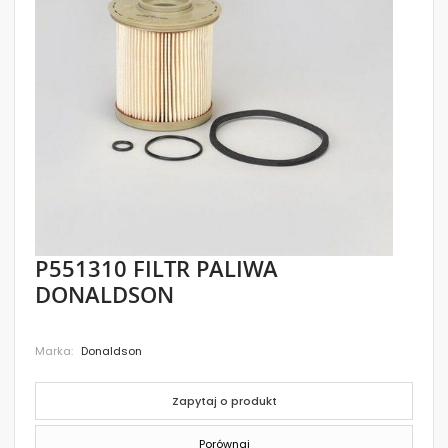
images
gallery
Skip
P551310 FILTR PALIWA
to
DONALDSON
the
beginning
of
the
Marka
Donaldson
images
gallery
Zapytaj o produkt
Porównaj