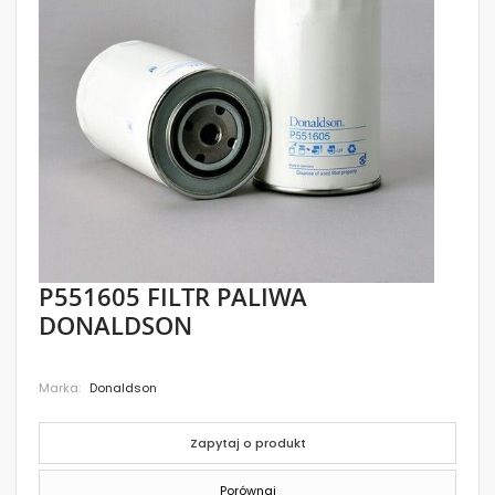
images
gallery
Skip
P551605 FILTR PALIWA
to
DONALDSON
the
beginning
of
the
Marka
Donaldson
images
gallery
Zapytaj o produkt
Porównaj