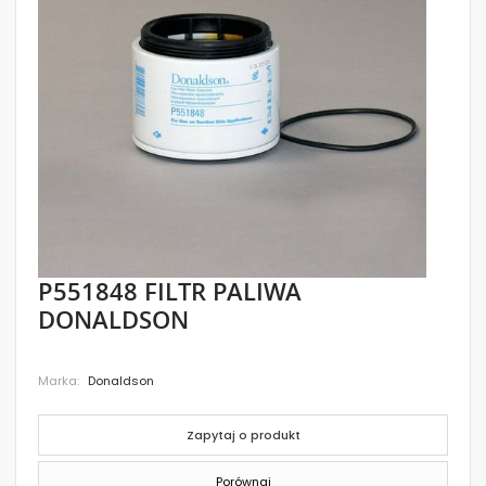
images
gallery
Skip
P551848 FILTR PALIWA
to
DONALDSON
the
beginning
of
the
Marka
Donaldson
images
gallery
Zapytaj o produkt
Porównaj