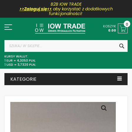
B2B IOW TRADE
>>Zaloguj się<<
aby korzystać z dodatkowych
funkcjonalności!
Przejdź
do
0
KOSZYK
treści
0.00
SZU
KURSY WALUT:
1 EUR = 4,3050 PLN;
1 USD = 3,7320 PLN;
KATEGORIE
Skip
to
the
end
of
the