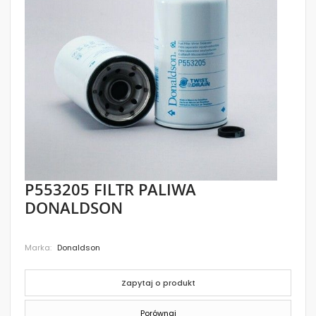
images
gallery
Skip
P553205 FILTR PALIWA
to
DONALDSON
the
beginning
of
the
Marka
Donaldson
images
gallery
Zapytaj o produkt
Porównaj