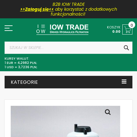
B2B IOW TRADE
>>Zaloguj się<<
aby korzystać z dodatkowych
funkcjonalności!
Przejdź
do
0
KOSZYK
treści
0.00
SZU
KURSY WALUT:
1 EUR = 4,2982 PLN;
1 USD = 3,7236 PLN;
KATEGORIE
Skip
to
the
end
of
the