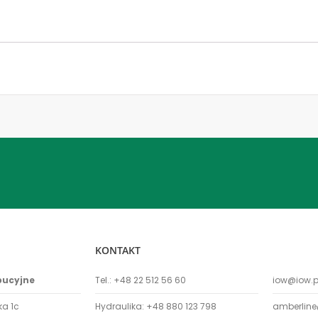
KONTAKT
bucyjne
Tel.:
+48 22 512 56 60
iow@iow.p
ka 1c
Hydraulika:
+48 880 123 798
amberline