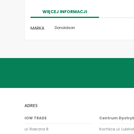
the
images
WIĘCEJ INFORMACJI
gallery
Więcej
MARKA
Donaldson
informacji
ADRES
IOW TRADE
Centrum Dystry
ul. Rzeczna 8
Kochlice, ul. Lubińs