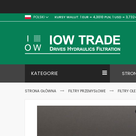
KURSY WALUT:
1 EUR = 4,3010 PLN;
1 USD = 3,732
POLSKI
KATEGORIE
STRO
STRONA GŁÓWNA
FILTRY PRZEMYSŁOWE
FILTRY OL
Skip
to
the
end
of
the