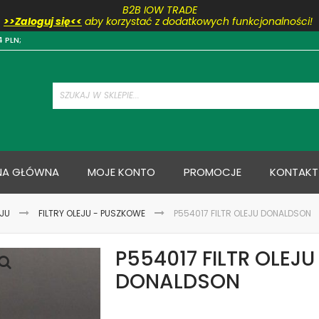
B2B IOW TRADE
>>Zaloguj się<<
aby korzystać z dodatkowych funkcjonalności!
Przejdź
4 PLN;
do
treści
NA GŁÓWNA
MOJE KONTO
PROMOCJE
KONTAKT
EJU
FILTRY OLEJU - PUSZKOWE
P554017 FILTR OLEJU DONALDSON
P554017 FILTR OLEJU
DONALDSON