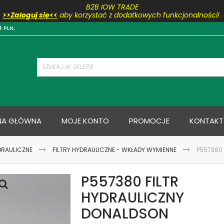
B2B IOW TRADE
>>Zaloguj się<<
aby korzystać z dodatkowych funkcjonalności!
Przejdź
4 PLN;
do
treści
NA GŁÓWNA
MOJE KONTO
PROMOCJE
KONTAKT
DRAULICZNE
FILTRY HYDRAULICZNE - WKŁADY WYMIENNE
P557380
P557380 FILTR
HYDRAULICZNY
DONALDSON