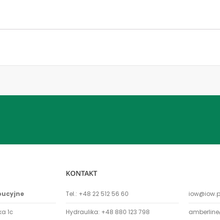
KONTAKT
bucyjne
Tel.:
+48 22 512 56 60
iow@iow.p
ka 1c
Hydraulika:
+48 880 123 798
amberline