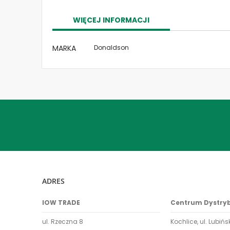
the
images
WIĘCEJ INFORMACJI
gallery
Więcej
MARKA
Donaldson
informacji
ADRES
IOW TRADE
Centrum Dystry
ul. Rzeczna 8
Kochlice, ul. Lubińs