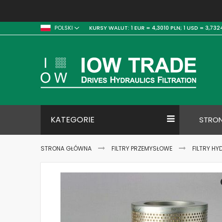
KURSY WALUT:
1 EUR = 4,3010 PLN;
1 USD = 3,732
POLSKI
KATEGORIE
STRO
STRONA GŁÓWNA
FILTRY PRZEMYSŁOWE
FILTRY HY
Skip
to
the
end
of
the