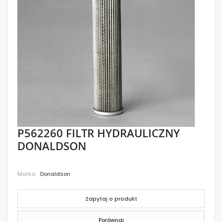
images
gallery
Skip
P562260 FILTR HYDRAULICZNY
to
DONALDSON
the
beginning
of
the
Marka
Donaldson
images
gallery
Zapytaj o produkt
Porównaj