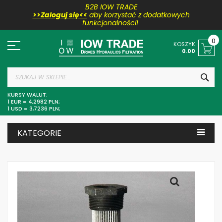
B2B IOW TRADE
>>Zaloguj się<<
aby korzystać z dodatkowych
funkcjonalności!
Przejdź
do
0
KOSZYK
treści
0.00
SZU
KURSY WALUT:
1 EUR = 4,2982 PLN;
1 USD = 3,7236 PLN;
KATEGORIE
Skip
to
the
end
of
the