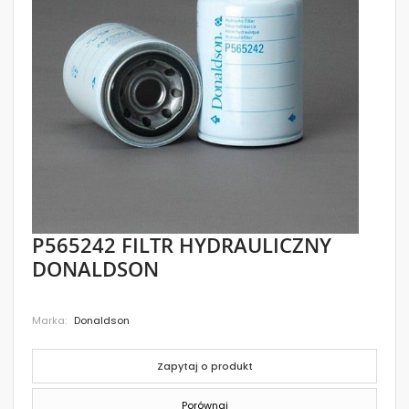
images
gallery
Skip
P565242 FILTR HYDRAULICZNY
to
DONALDSON
the
beginning
of
the
Marka
Donaldson
images
gallery
Zapytaj o produkt
Porównaj