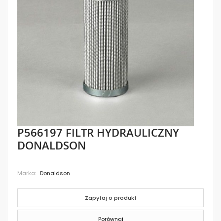
images
gallery
Skip
P566197 FILTR HYDRAULICZNY
to
DONALDSON
the
beginning
of
the
Marka
Donaldson
images
gallery
Zapytaj o produkt
Porównaj