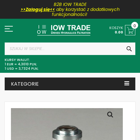
B2B IOW TRADE
>>Zaloguj się<<
aby korzystać z dodatkowych
funkcjonalności!
Przejdź
do
0
KOSZYK
treści
0.00
SZU
KURSY WALUT:
1 EUR = 4,3010 PLN;
1 USD = 3,7324 PLN;
KATEGORIE
Skip
to
the
end
of
the