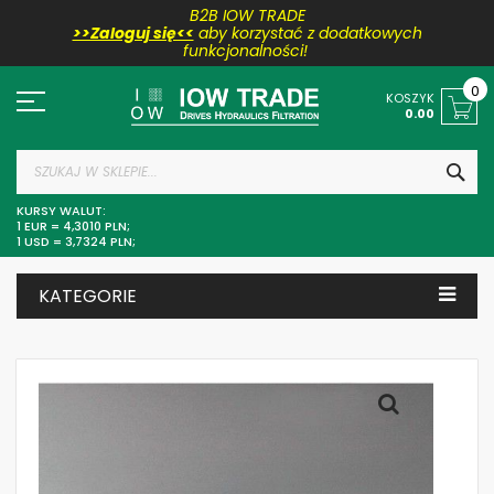
B2B IOW TRADE
>>Zaloguj się<<
aby korzystać z dodatkowych
funkcjonalności!
Przejdź
do
0
KOSZYK
treści
0.00
SZU
KURSY WALUT:
1 EUR = 4,3010 PLN;
1 USD = 3,7324 PLN;
KATEGORIE
Skip
to
the
end
of
the