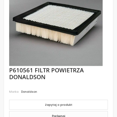
images
gallery
Skip
P610561 FILTR POWIETRZA
to
DONALDSON
the
beginning
of
the
Marka
Donaldson
images
gallery
Zapytaj o produkt
Porównaj