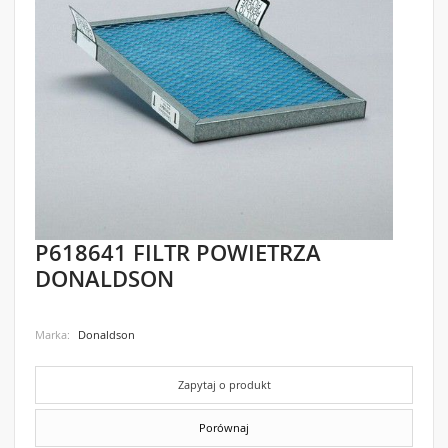
gallery
P618641 FILTR POWIETRZA
Skip
to
DONALDSON
the
beginning
of
the
Marka
Donaldson
images
gallery
Zapytaj o produkt
Porównaj