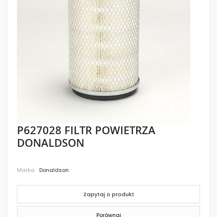
images
gallery
Skip
P627028 FILTR POWIETRZA
to
DONALDSON
the
beginning
of
the
Marka
Donaldson
images
gallery
Zapytaj o produkt
Porównaj