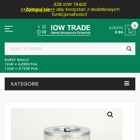
B2B IOW TRADE
>>Zaloguj się<<
aby korzystać z dodatkowych
funkcjonalności!
Przejdź
do
0
KOSZYK
treści
0.00
SZU
KURSY WALUT:
1 EUR = 4,2982 PLN;
1 USD = 3,7236 PLN;
KATEGORIE
Skip
to
the
end
of
the